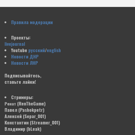
Правила модерации
Проекты:
livejournal
Youtube
русский
/
english
Новости ДНР
Новости ЛНР
Подписывайтесь,
ставьте лайки!
Стримеры:
(RenTheGame)
Ренат
Павел
(Pashokpetr)
Алексей
(Separ_001)
Константин
(Streamer_001)
Владимир
(bLeak)