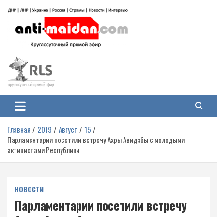
Перейти
к
содержимому
Антимайдан: Гражданская война
На сайте 'Антимайдан' вы найдете самые свежие новости и аналитику о
гражданской войне на Украине, включая события в Новороссии, ДНР,
на Украине
ЛНР и других регионах.
Главная
2019
Август
15
Парламентарии посетили встречу Ахры Авидзбы с молодыми
активистами Республики
НОВОСТИ
Парламентарии посетили встречу