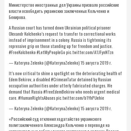
Министерство иностранных дел Украины призвало российские
власти освободить украинских заключенных Кольченко и
Бекирова.
A Russian court has turned down Ukrainian political prisoner
Olexandr Kolchenko’s request to transfer to correctional works
instead of imprisonment in a colony. Russia is tightening its
repressive grip on those standing up for freedom and justice.
#FreeKolchenko #LetMyPeopleGo pic.twitter.com/A1JFynNTzn
— Kateryna Zelenko (@KaterynaZelenko) 15 августа 2019 г.
It’s now critical to shine a spotlight on the deteriorating health of
Edem Bekirov, a disabled #CrimeanTatar detained by Russian
occupation authorities under utterly fabricated charges. We
demand that Russia #FreeEdemBekirov who needs urgent medical
care. #HumanRightsAbuses pic.twitter.com/b1YhPUehie
— Kateryna Zelenko (@KaterynaZelenko) 15 августа 2019 г.
«Российский суд отклонил ходатайство украинского
политзаключенного Александра Кольченко о переводе на
исправительные работы вместо заключения в колонии. Россия