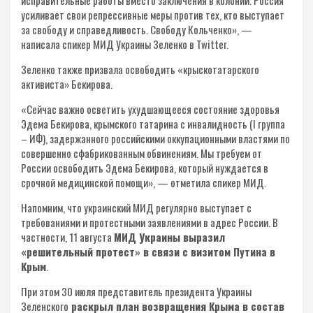
усиливает свои репрессивные меры против тех, кто выступает
за свободу и справедливость. Свободу Кольченко», —
написала спикер МИД Украины Зеленко в Twitter.
Зеленко также призвала освободить «крыскотатарского
активиста» Бекирова.
«Сейчас важно осветить ухудшающееся состояние здоровья
Эдема Бекирова, крымского татарина с инвалидность (I группа
– ИФ), задержанного российскими оккупационными властями по
совершенно сфабрикованным обвинениям. Мы требуем от
России освободить Эдема Бекирова, который нуждается в
срочной медицинской помощи», — отметила спикер МИД.
Напомним, что украинский МИД регулярно выступает с
требованиями и протестными заявлениями в адрес России. В
частности, 11 августа
МИД Украины выразил
«решительный протест» в связи с визитом Путина в
Крым
.
При этом 30 июля представитель президента Украины
Зеленского
раскрыл план возвращения Крыма в состав