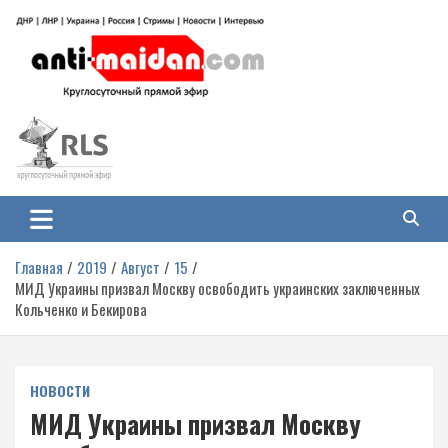
Перейти
к
содержимому
Антимайдан: Гражданская война
На сайте 'Антимайдан' вы найдете самые свежие новости и аналитику о
гражданской войне на Украине, включая события в Новороссии, ДНР,
на Украине
ЛНР и других регионах.
Главная
2019
Август
15
МИД Украины призвал Москву освободить украинских заключенных
Кольченко и Бекирова
НОВОСТИ
МИД Украины призвал Москву