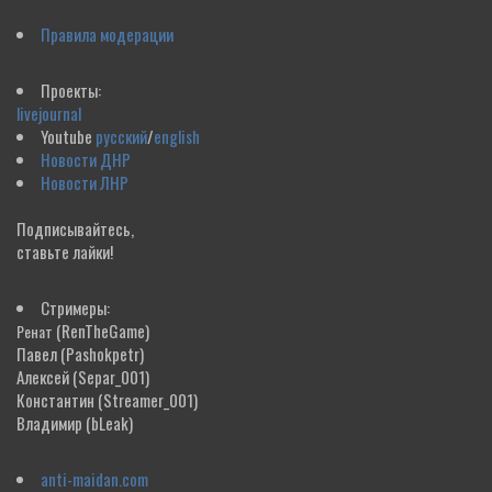
Правила модерации
Проекты:
livejournal
Youtube
русский
/
english
Новости ДНР
Новости ЛНР
Подписывайтесь,
ставьте лайки!
Стримеры:
(RenTheGame)
Ренат
Павел
(Pashokpetr)
Алексей
(Separ_001)
Константин
(Streamer_001)
Владимир
(bLeak)
anti-maidan.com