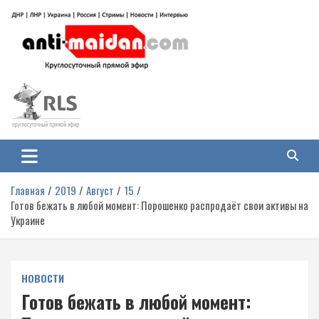
Перейти
к
содержимому
Антимайдан: Гражданская война
На сайте 'Антимайдан' вы найдете самые свежие новости и аналитику о
гражданской войне на Украине, включая события в Новороссии, ДНР,
на Украине
ЛНР и других регионах.
Главная
2019
Август
15
Готов бежать в любой момент: Порошенко распродаёт свои активы на
Украине
НОВОСТИ
Готов бежать в любой момент: