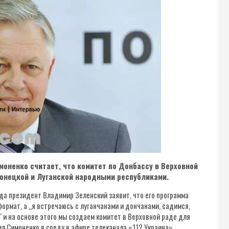
моненко считает, что комитет по Донбассу в Верховной
Донецкой и Луганской народными республиками.
да президент Владимир Зеленский заявит, что его программа
ормат, а „я встречаюсь с луганчанами и дончанами, садимся,
 и на основе этого мы создаем комитет в Верховной раде для
л Симоненко в среду в эфире телеканала «112 Украина».