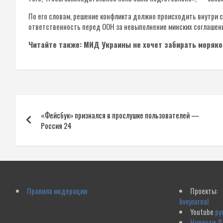
По его словам, решение конфликта должно происходить внутри с
ответственность перед ООН за невыполнение минских соглашен
Читайте также: МИД Украины не хочет забирать моряко
Навигация
«Фейсбук» признался в прослушке пользователей —
по
Россия 24
записям
Правила модерации
Проекты:
livejournal
Youtube
ру
Новости 