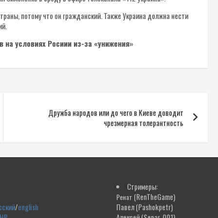
траны, потому что он гражданский. Также Украина должна нести
ий.
в на условиях Росиии из-за «унижения»
Дружба народов или до чего в Киеве доводит
чрезмерная толерантность
Стримеры:
(RenTheGame)
Ренат
сский
/
english
Павел
(Pashokpetr)
ДНР
Алексей
(Separ_001)