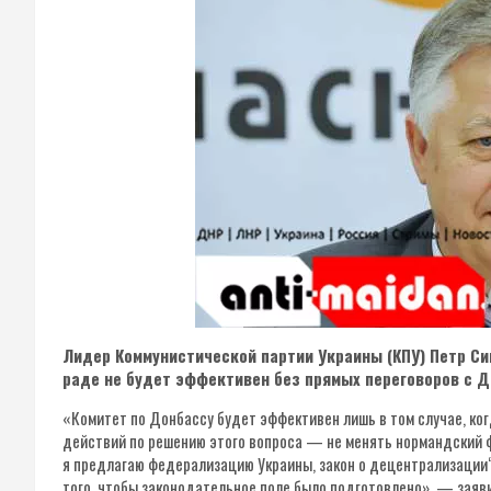
Лидер Коммунистической партии Украины (КПУ) Петр Си
раде не будет эффективен без прямых переговоров с 
«Комитет по Донбассу будет эффективен лишь в том случае, ког
действий по решению этого вопроса — не менять нормандский ф
я предлагаю федерализацию Украины, закон о децентрализации“
того, чтобы законодательное поле было подготовлено», — заяви