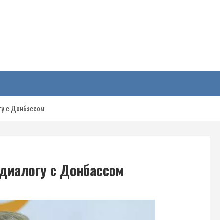
у
гу с Донбассом
 диалогу с Донбассом