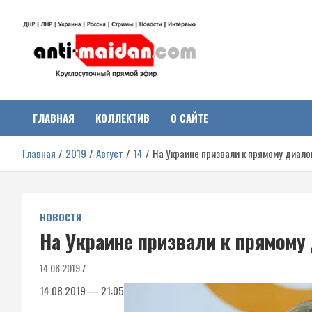
Перейти
к
содержимому
Антимайдан:
На сайте 'Антимайдан' вы найдете самые свежие новости и аналитик
о гражданской войне на Украине, включая события в Новороссии,
ДНР, ЛНР и других регионах.
ГЛАВНАЯ
КОЛЛЕКТИВ
О САЙТЕ
Гражданская война на
Главная
2019
Август
14
На Украине призвали к прямому диало
Украине
НОВОСТИ
На Украине призвали к прямому
14.08.2019
14.08.2019 — 21:05