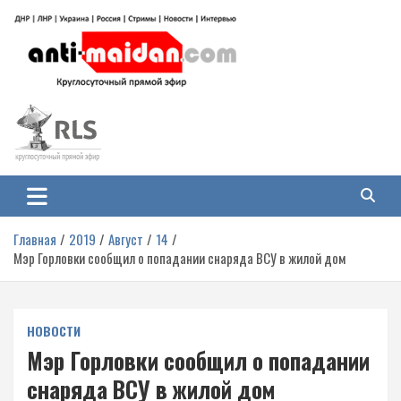
Перейти
к
содержимому
Антимайдан: Гражданская война
На сайте 'Антимайдан' вы найдете самые свежие новости и аналитику о
гражданской войне на Украине, включая события в Новороссии, ДНР,
на Украине
ЛНР и других регионах.
Главная
2019
Август
14
Мэр Горловки сообщил о попадании снаряда ВСУ в жилой дом
НОВОСТИ
Мэр Горловки сообщил о попадании
снаряда ВСУ в жилой дом