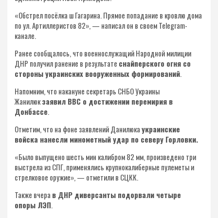
«Обстрел посёлка ш Гагарина. Прямое попадание в кровлю дома
по ул. Артиллеристов 82», — написал он в своем Telegram-
канале.
Ранее сообщалось, что военнослужащий Народной милиции
ДНР получил ранение в результате
снайперского огня со
стороны украинских вооруженных формирований
.
Напомним, что накануне секретарь СНБО Украины
Жанилюк
заявил BBC о достижении перемирия в
Донбассе
.
Отметим, что на фоне заявлений Данилюка
украинские
войска нанесли минометный удар по северу Горловки.
«Было выпущено шесть мин калибром 82 мм, произведено три
выстрела из СПГ, применялись крупнокалиберные пулеметы и
стрелковое оружие», — отметили в СЦКК.
Также вчера
в ДНР диверсанты подорвали четыре
опоры ЛЭП
.