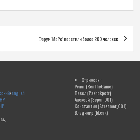
Форум ‘МоРе’ посетили более 200 человек
Стримеры:
(RenTheGame)
Ренат
сский
/
english
Павел
(Pashokpetr)
ДНР
Алексей
(Separ_001)
НР
Константин
(Streamer_001)
Владимир
(bLeak)
сь,
!