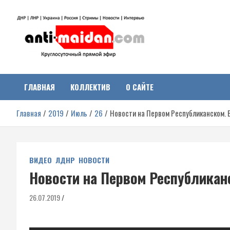
Перейти
к
содержимому
Антимайдан:
На сайте 'Антимайдан' вы найдете самые свежие новости и аналитик
о гражданской войне на Украине, включая события в Новороссии,
ДНР, ЛНР и других регионах.
ГЛАВНАЯ
КОЛЛЕКТИВ
О САЙТЕ
Гражданская война на
Главная
2019
Июль
26
Новости на Первом Республиканском. В
Украине
ВИДЕО
ЛДНР
НОВОСТИ
Новости на Первом Республиканс
26.07.2019