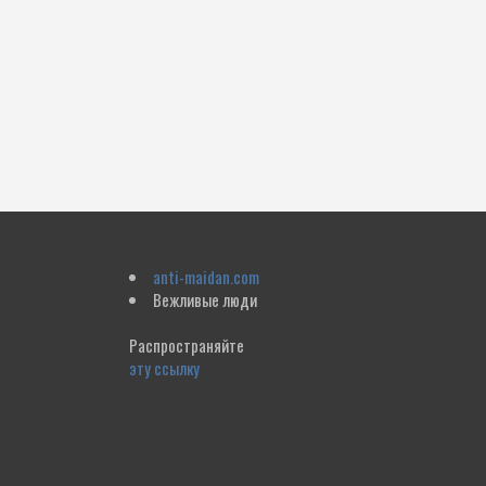
anti-maidan.com
Вежливые люди
Распространяйте
эту ссылку