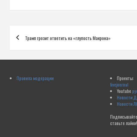
Навигация
Трамп грозит ответить на «глупость Макрона»
по
записям
Правила модерации
Проекты:
livejournal
Youtube
ру
Новости 
Новости Л
Подписывайте
ставьте лайки