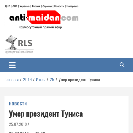
Перейти
к
содержимому
Антимайдан: Гражданская война
На сайте 'Антимайдан' вы найдете самые свежие новости и аналитику о
гражданской войне на Украине, включая события в Новороссии, ДНР,
на Украине
ЛНР и других регионах.
Главная
2019
Июль
25
Умер президент Туниса
НОВОСТИ
Умер президент Туниса
25.07.2019