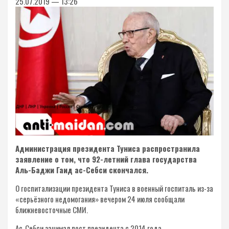
25.07.2019 — 13:26
Администрация президента Туниса распространила
заявление о том, что 92-летний глава государства
Аль-Баджи Гаид ас-Себси скончался.
О госпитализации президента Туниса в военный госпиталь из-за
«серьёзного недомогания» вечером 24 июля сообщали
ближневосточные СМИ.
Ас-Себси занимал пост президента с 2014 года.