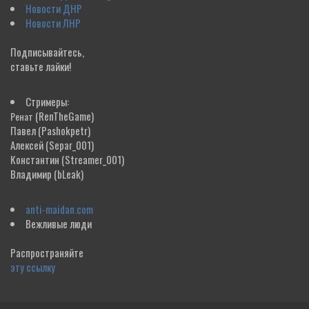
Новости ДНР
Новости ЛНР
Подписывайтесь,
ставьте лайки!
Стримеры:
(RenTheGame)
Ренат
Павел
(Pashokpetr)
Алексей
(Separ_001)
Константин
(Streamer_001)
Владимир
(bLeak)
anti-maidan.com
Вежливые люди
Распространяйте
эту ссылку