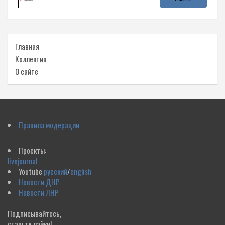
Главная
Коллектив
О сайте
Правила модерации
Проекты:
livejournal
Youtube
русский
/
english
Новости ДНР
Новости ЛНР
Подписывайтесь,
ставьте лайки!