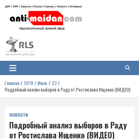
Перейти
к
содержимому
Антимайдан: Гражданская война
На сайте 'Антимайдан' вы найдете самые свежие новости и аналитику о
гражданской войне на Украине, включая события в Новороссии, ДНР,
на Украине
ЛНР и других регионах.
Главная
2019
Июль
23
Подробный анализ выборов в Раду от Ростислава Ищенко (ВИДЕО)
НОВОСТИ
Подробный анализ выборов в Раду
от Ростислава Ищенко (ВИДЕО)