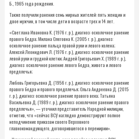
Б., 1965 года рождения.
Также получили ранения семь мирных жителей: пять женщин и
двое мужчин, в том числе дети в возрасте трех и 14 лет.
«Светлана Ивановна К. (1976 г. р.), диагноз: осколочное ранение
правого бедра; Милана Олеговна К. (2005 г. р.), диагноз:
осколочное ранение пальца правой руки и левого колена;
Алексей Леонидович Л. (1976 г. р.), диагноз: осколочное ранение
левой руки и грудной клетки; Андрей Григорьевич Х. (1989 г. р.),
диагноз: осколочное ранение левого бедра, живота и левого
предплечья;
Любовь Григорьевна Д. (1956 г. р.), диагноз: осколочное ранение
правого бедра и правого предплечья; Ольга Андреевна Д. (2015
г. р.), диагноз: осколочное ранение правого века; Татьяна
Васильевна Д. (1989 г. р.), диагноз: осколочное ранение правого
предплечья», — уточнил представитель Народной милиции,
отметив, что «сейчас ВСУ наглядно демонстрируют полное
неподчинение приказам своего Верховного
главнокомандующего, договорившегося о перемирии».