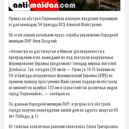
Приказ на обстрел Первомайска накануне введения перемирия
отдал командир 54 бригады ВСУ Алексей Майстренко.
Об этом заявил начальник пресс-службы управления Народной
милиции ЛНР Яков Осадчий.
«Несмотря на достигнутые в Минске договоренности о
прекращении огня, вышедшие из-под контроля вооруженные
формирования Украины продолжают геноцид мирных жителей
Донбасса. Так, сегодня (20 июля — Прим.) в 19:15 боевики из
54-й бригады вооруженных формирований Украины (ВФУ) по
прямому приказу преступника Майстренко подвергли обстрелу
из миномётов калибра 120 мм и гранатомётов различных видов
город Первомайск», — сообщил он.
По данным Народной милиции ЛНР, в результате обстрела
города получил повреждения жилой дом по адресу: квартал 40
лет Победы, д.11.
От тяжёлых осколочных ранений скончалась Елена Григорьевна