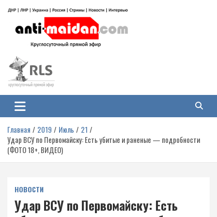
Перейти
к
содержимому
Антимайдан: Гражданская война
На сайте 'Антимайдан' вы найдете самые свежие новости и аналитику о
гражданской войне на Украине, включая события в Новороссии, ДНР,
на Украине
ЛНР и других регионах.
Главная
2019
Июль
21
Удар ВСУ по Первомайску: Есть убитые и раненые — подробности
(ФОТО 18+, ВИДЕО)
НОВОСТИ
Удар ВСУ по Первомайску: Есть