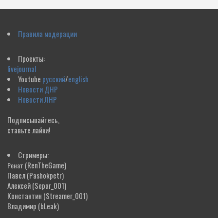
Правила модерации
Проекты:
livejournal
Youtube
русский
/
english
Новости ДНР
Новости ЛНР
Подписывайтесь,
ставьте лайки!
Стримеры:
(RenTheGame)
Ренат
Павел
(Pashokpetr)
Алексей
(Separ_001)
Константин
(Streamer_001)
Владимир
(bLeak)