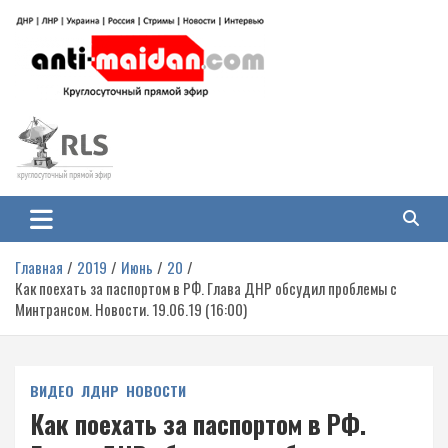
Перейти
к
содержимому
Антимайдан: Гражданская война
На сайте 'Антимайдан' вы найдете самые свежие новости и аналитику о
гражданской войне на Украине, включая события в Новороссии, ДНР,
на Украине
ЛНР и других регионах.
Главная
2019
Июнь
20
Как поехать за паспортом в РФ. Глава ДНР обсудил проблемы с
Минтрансом. Новости. 19.06.19 (16:00)
ВИДЕО
ЛДНР
НОВОСТИ
Как поехать за паспортом в РФ.