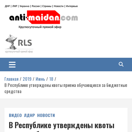
Перейти
к
содержимому
Антимайдан: Гражданская война
На сайте 'Антимайдан' вы найдете самые свежие новости и аналитику о
гражданской войне на Украине, включая события в Новороссии, ДНР,
на Украине
ЛНР и других регионах.
Главная
2019
Июнь
18
В Республике утверждены квоты приема обучающихся за бюджетные
средства
ВИДЕО
ЛДНР
НОВОСТИ
В Республике утверждены квоты