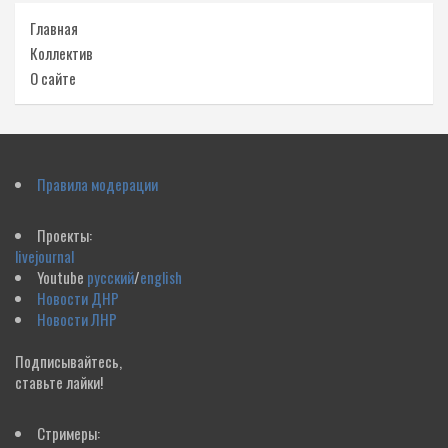
Главная
Коллектив
О сайте
Правила модерации
Проекты:
livejournal
Youtube
русский
/
english
Новости ДНР
Новости ЛНР
Подписывайтесь,
ставьте лайки!
Стримеры: