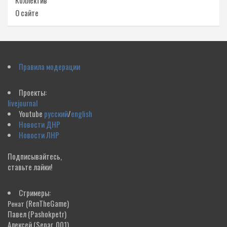
Коллектив
О сайте
Правила модерации
Проекты:
livejournal
Youtube
русский
/
english
Новости ДНР
Новости ЛНР
Подписывайтесь,
ставьте лайки!
Стримеры:
(RenTheGame)
Ренат
Павел
(Pashokpetr)
Алексей
(Separ_001)