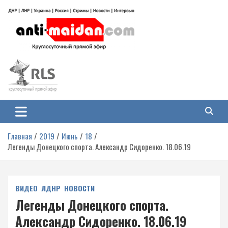
Перейти
к
содержимому
Антимайдан: Гражданская война
На сайте 'Антимайдан' вы найдете самые свежие новости и аналитику о
гражданской войне на Украине, включая события в Новороссии, ДНР,
на Украине
ЛНР и других регионах.
Главная
2019
Июнь
18
Легенды Донецкого спорта. Александр Сидоренко. 18.06.19
ВИДЕО
ЛДНР
НОВОСТИ
Легенды Донецкого спорта.
Александр Сидоренко. 18.06.19