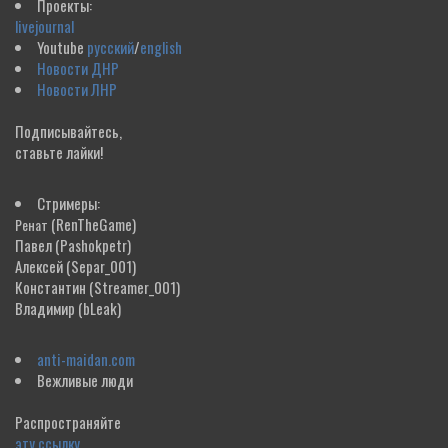
Проекты:
livejournal
Youtube
русский
/
english
Новости ДНР
Новости ЛНР
Подписывайтесь,
ставьте лайки!
Стримеры:
(RenTheGame)
Ренат
Павел
(Pashokpetr)
Алексей
(Separ_001)
Константин
(Streamer_001)
Владимир
(bLeak)
anti-maidan.com
Вежливые люди
Распространяйте
эту ссылку