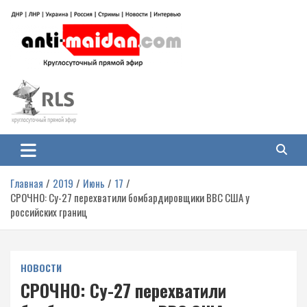
Перейти
к
содержимому
Антимайдан: Гражданская война
На сайте 'Антимайдан' вы найдете самые свежие новости и аналитику о
гражданской войне на Украине, включая события в Новороссии, ДНР,
на Украине
ЛНР и других регионах.
Главная
2019
Июнь
17
СРОЧНО: Су-27 перехватили бомбардировщики ВВС США у
российских границ
НОВОСТИ
СРОЧНО: Су-27 перехватили