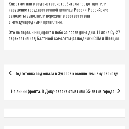
Как отметили в ведомстве, истребители предотвратили
нарушение государственной границы России. Российские
самолеты выполнили перехват в соответствии
с международными правилами.
Это не первый инцидент в небе за последние дни. 11 июня Су-27
перехватил над Балтикой самолеты-разведчики США и Швеции.
Навигация
Подготовка водконала в Зугрэсе к осенне-зимнему периоду
по
записям
На линии фронта. В Докучаевске отметили 65-летие города