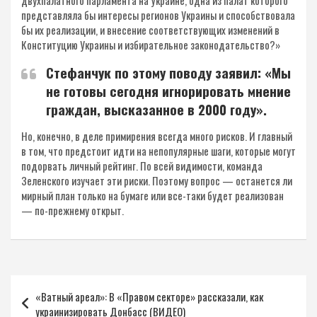
двухпалатного парламента на Украине, одна из палат которого
представляла бы интересы регионов Украины и способствовала
бы их реализации, и внесение соответствующих изменений в
Конституцию Украины и избирательное законодательство?»
Стефанчук по этому поводу заявил: «Мы
не готовы сегодня игнорировать мнение
граждан, высказанное в 2000 году».
Но, конечно, в деле примирения всегда много рисков. И главный
в том, что предстоит идти на непопулярные шаги, которые могут
подорвать личный рейтинг. По всей видимости, команда
Зеленского изучает эти риски. Поэтому вопрос — останется ли
мирный план только на бумаге или все-таки будет реализован
— по-прежнему открыт.
Навигация
«Ватный ареал»: В «Правом секторе» рассказали, как
по
украинизировать Донбасс (ВИДЕО)