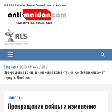
Перейти
к
содержимому
Антимайдан: Гражданская война
На сайте 'Антимайдан' вы найдете самые свежие новости и аналитику о
гражданской войне на Украине, включая события в Новороссии, ДНР,
на Украине
ЛНР и других регионах.
Главная
2019
Июнь
16
Прекращение войны и изменение конституции: как Зеленский хочет
вернуть Донбасс
НОВОСТИ
Прекращение войны и изменение