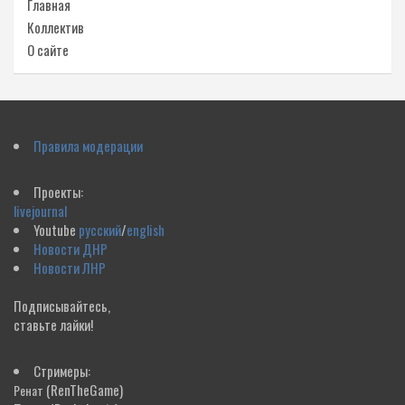
Главная
Коллектив
О сайте
Правила модерации
Проекты:
livejournal
Youtube
русский
/
english
Новости ДНР
Новости ЛНР
Подписывайтесь,
ставьте лайки!
Стримеры:
(RenTheGame)
Ренат