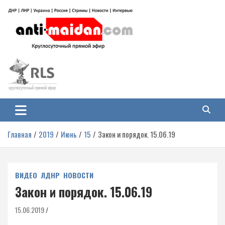
Перейти
к
содержимому
Антимайдан: Гражданская война
На сайте 'Антимайдан' вы найдете самые свежие новости и аналитику о
гражданской войне на Украине, включая события в Новороссии, ДНР,
на Украине
ЛНР и других регионах.
Главная
2019
Июнь
15
Закон и порядок. 15.06.19
ВИДЕО
ЛДНР
НОВОСТИ
Закон и порядок. 15.06.19
15.06.2019