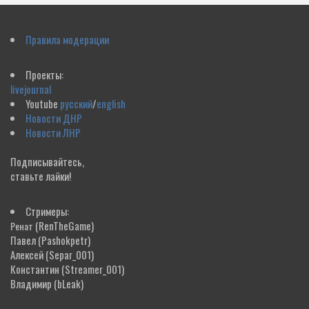
Правила модерации
Проекты:
livejournal
Youtube
русский
/
english
Новости ДНР
Новости ЛНР
Подписывайтесь,
ставьте лайки!
Стримеры:
(RenTheGame)
Ренат
Павел
(Pashokpetr)
Алексей
(Separ_001)
Константин
(Streamer_001)
Владимир
(bLeak)