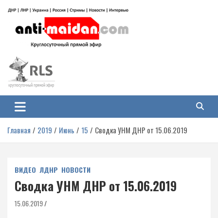
Перейти
к
содержимому
Антимайдан: Гражданская война
На сайте 'Антимайдан' вы найдете самые свежие новости и аналитику о
гражданской войне на Украине, включая события в Новороссии, ДНР,
на Украине
ЛНР и других регионах.
Главная
2019
Июнь
15
Сводка УНМ ДНР от 15.06.2019
ВИДЕО
ЛДНР
НОВОСТИ
Сводка УНМ ДНР от 15.06.2019
15.06.2019