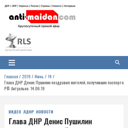
Перейти
к
содержимому
Антимайдан: Гражданская война
На сайте 'Антимайдан' вы найдете самые свежие новости и аналитику о
гражданской войне на Украине, включая события в Новороссии, ДНР,
на Украине
ЛНР и других регионах.
Главная
2019
Июнь
14
Глава ДНР Денис Пушилин поздравил жителей, получивших паспорта
РФ. Актуально. 14.06.19
ВИДЕО
ЛДНР
НОВОСТИ
Глава ДНР Денис Пушилин