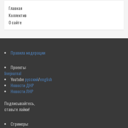
Главная
Коллектив
О сайте
Правила модерации
Проекты:
livejournal
Youtube
русский
/
english
Новости ДНР
Новости ЛНР
Подписывайтесь,
ставьте лайки!
Стримеры: