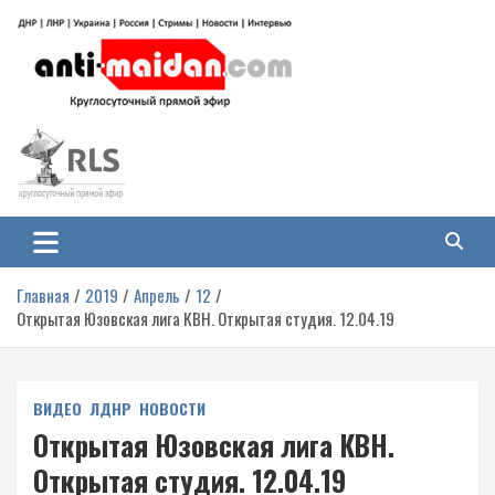
Перейти
к
содержимому
Антимайдан: Гражданская война
На сайте 'Антимайдан' вы найдете самые свежие новости и аналитику о
гражданской войне на Украине, включая события в Новороссии, ДНР,
на Украине
ЛНР и других регионах.
Главная
2019
Апрель
12
Открытая Юзовская лига КВН. Открытая студия. 12.04.19
ВИДЕО
ЛДНР
НОВОСТИ
Открытая Юзовская лига КВН.
Открытая студия. 12.04.19