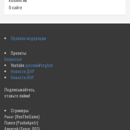
Коллектив
О сайте
Правила модерации
Проекты:
livejournal
Youtube
русский
/
english
Новости ДНР
Новости ЛНР
Подписывайтесь,
ставьте лайки!
Стримеры:
(RenTheGame)
Ренат
Павел
(Pashokpetr)
Алексей
(Separ_001)