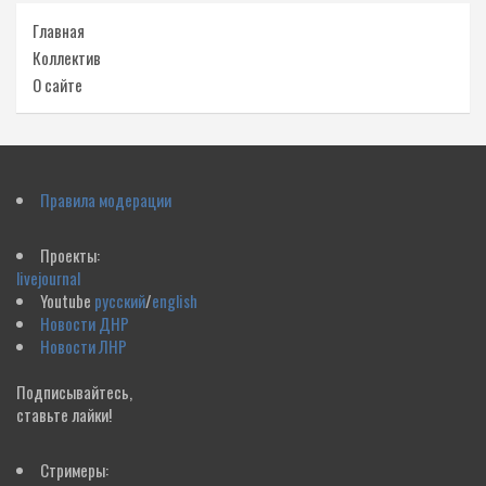
Главная
Коллектив
О сайте
Правила модерации
Проекты:
livejournal
Youtube
русский
/
english
Новости ДНР
Новости ЛНР
Подписывайтесь,
ставьте лайки!
Стримеры: