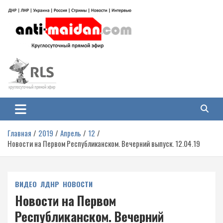
Перейти
к
содержимому
Антимайдан: Гражданская война
На сайте 'Антимайдан' вы найдете самые свежие новости и аналитику о
гражданской войне на Украине, включая события в Новороссии, ДНР,
на Украине
ЛНР и других регионах.
Главная
2019
Апрель
12
Новости на Первом Республиканском. Вечерний выпуск. 12.04.19
ВИДЕО
ЛДНР
НОВОСТИ
Новости на Первом
Республиканском. Вечерний