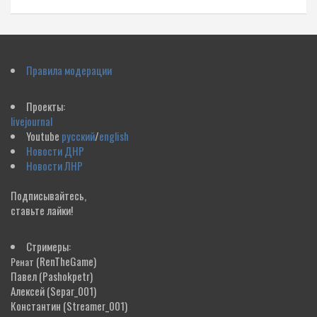
Правила модерации
Проекты:
livejournal
Youtube
русский
/
english
Новости ДНР
Новости ЛНР
Подписывайтесь,
ставьте лайки!
Стримеры:
(RenTheGame)
Ренат
Павел
(Pashokpetr)
Алексей
(Separ_001)
Константин
(Streamer_001)