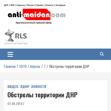
Перейти
к
содержимому
Антимайдан: Гражданская война
На сайте 'Антимайдан' вы найдете самые свежие новости и аналитику о
гражданской войне на Украине, включая события в Новороссии, ДНР,
на Украине
ЛНР и других регионах.
Главная
2019
Апрель
7
Обстрелы территории ДНР
ВИДЕО
ЛДНР
НОВОСТИ
Обстрелы территории ДНР
07.04.2019