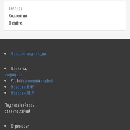
Главная
Коллектив
О сайте
Правила модерации
Проекты:
livejournal
Youtube
русский
/
english
Новости ДНР
Новости ЛНР
Подписывайтесь,
ставьте лайки!
Стримеры: