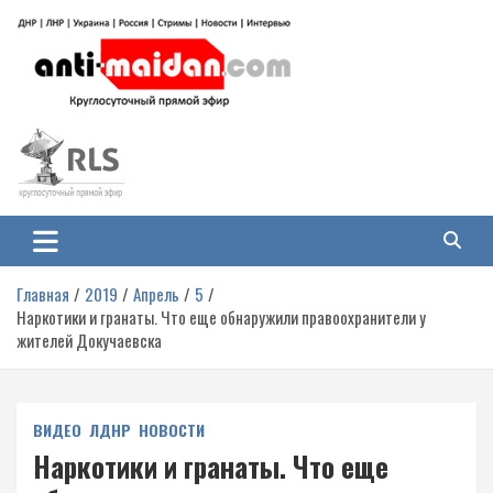
Перейти
к
содержимому
Антимайдан: Гражданская война
На сайте 'Антимайдан' вы найдете самые свежие новости и аналитику о
гражданской войне на Украине, включая события в Новороссии, ДНР,
на Украине
ЛНР и других регионах.
Главная
2019
Апрель
5
Наркотики и гранаты. Что еще обнаружили правоохранители у
жителей Докучаевска
ВИДЕО
ЛДНР
НОВОСТИ
Наркотики и гранаты. Что еще