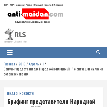
Перейти
к
содержимому
Антимайдан: Гражданская война
На сайте 'Антимайдан' вы найдете самые свежие новости и аналитику о
гражданской войне на Украине, включая события в Новороссии, ДНР,
на Украине
ЛНР и других регионах.
Главная
2019
Апрель
1
Брифинг представителя Народной милиции ЛНР о ситуации на линии
соприкосновения
ВИДЕО
НОВОСТИ
Брифинг представителя Народной