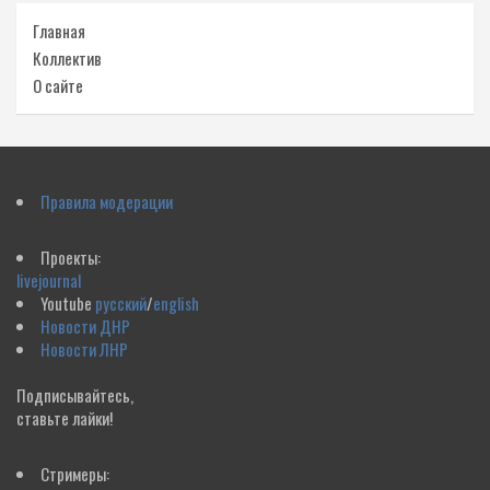
Главная
Коллектив
О сайте
Правила модерации
Проекты:
livejournal
Youtube
русский
/
english
Новости ДНР
Новости ЛНР
Подписывайтесь,
ставьте лайки!
Стримеры: