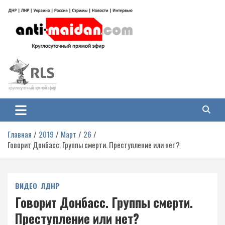
Перейти
к
содержимому
Антимайдан: Гражданская война
На сайте 'Антимайдан' вы найдете самые свежие новости и аналитику о
гражданской войне на Украине, включая события в Новороссии, ДНР,
на Украине
ЛНР и других регионах.
Главная
2019
Март
26
Говорит Донбасс. Группы смерти. Преступление или нет?
ВИДЕО
ЛДНР
Говорит Донбасс. Группы смерти.
Преступление или нет?