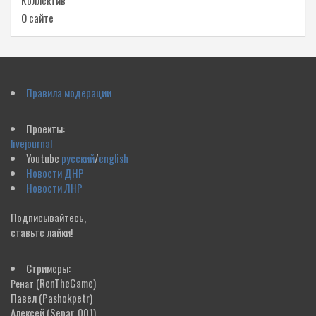
Коллектив
О сайте
Правила модерации
Проекты:
livejournal
Youtube
русский
/
english
Новости ДНР
Новости ЛНР
Подписывайтесь,
ставьте лайки!
Стримеры:
(RenTheGame)
Ренат
Павел
(Pashokpetr)
Алексей
(Separ_001)