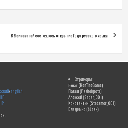
В Ясиноватой состоялось открытие Года русского языка
Стримеры:
(RenTheGame)
Ренат
сский
/
english
Павел
(Pashokpetr)
ДНР
Алексей
(Separ_001)
НР
Константин
(Streamer_001)
Владимир
(bLeak)
сь,
!