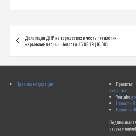
Навигация
Делегация ДНР на торжествах в честь пятилетия
по
«Крымской весны». Новости. 15.03.19 (16:00)
записям
Правила модерации
Проекты:
livejournal
Youtube
ру
Новости 
Новости Л
Подписывайте
ставьте лайки