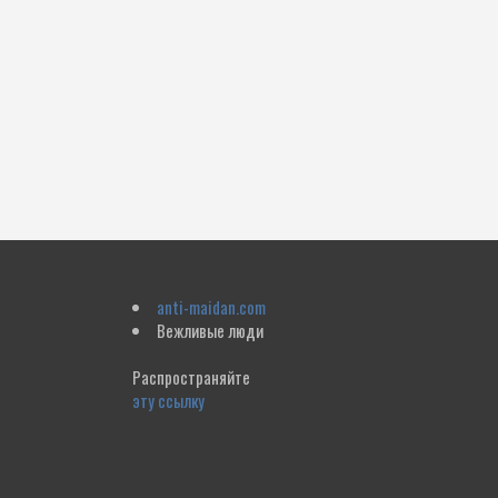
anti-maidan.com
Вежливые люди
Распространяйте
эту ссылку