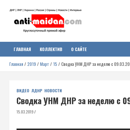
Перейти
к
содержимому
Антимайдан:
На сайте 'Антимайдан' вы найдете самые свежие новости и аналитик
о гражданской войне на Украине, включая события в Новороссии,
ДНР, ЛНР и других регионах.
ГЛАВНАЯ
КОЛЛЕКТИВ
О САЙТЕ
Гражданская война на
Главная
2019
Март
15
Сводка УНМ ДНР за неделю с 09.03.20
Украине
ВИДЕО
ЛДНР
НОВОСТИ
Сводка УНМ ДНР за неделю с 09.
15.03.2019