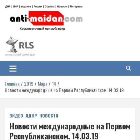
Перейти
к
содержимому
Антимайдан: Гражданская война
На сайте 'Антимайдан' вы найдете самые свежие новости и аналитику о
гражданской войне на Украине, включая события в Новороссии, ДНР,
на Украине
ЛНР и других регионах.
Главная
2019
Март
14
Новости международные на Первом Республиканском. 14.03.19
ВИДЕО
ЛДНР
НОВОСТИ
Новости международные на Первом
Республиканском. 14.03.19