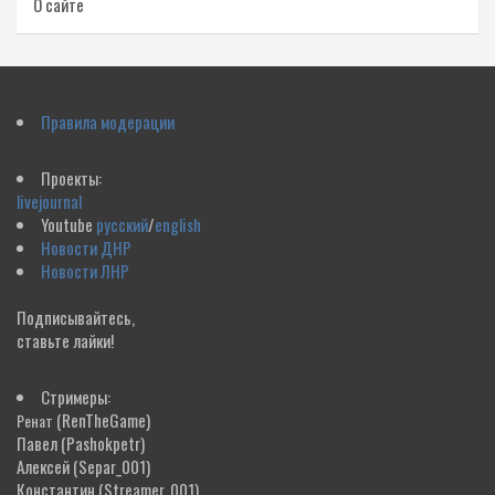
О сайте
Правила модерации
Проекты:
livejournal
Youtube
русский
/
english
Новости ДНР
Новости ЛНР
Подписывайтесь,
ставьте лайки!
Стримеры:
(RenTheGame)
Ренат
Павел
(Pashokpetr)
Алексей
(Separ_001)
Константин
(Streamer_001)