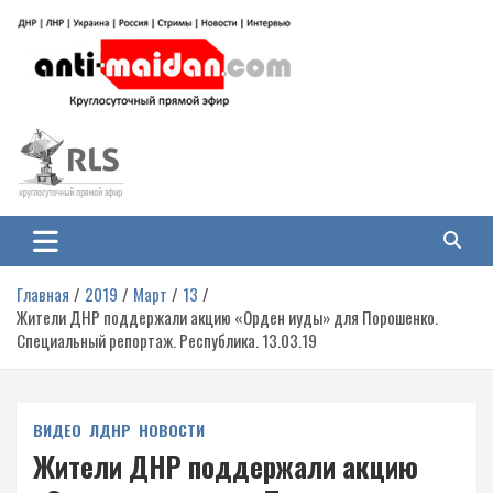
Перейти
к
содержимому
Антимайдан: Гражданская война
На сайте 'Антимайдан' вы найдете самые свежие новости и аналитику о
гражданской войне на Украине, включая события в Новороссии, ДНР,
на Украине
ЛНР и других регионах.
Главная
2019
Март
13
Жители ДНР поддержали акцию «Орден иуды» для Порошенко.
Специальный репортаж. Республика. 13.03.19
ВИДЕО
ЛДНР
НОВОСТИ
Жители ДНР поддержали акцию