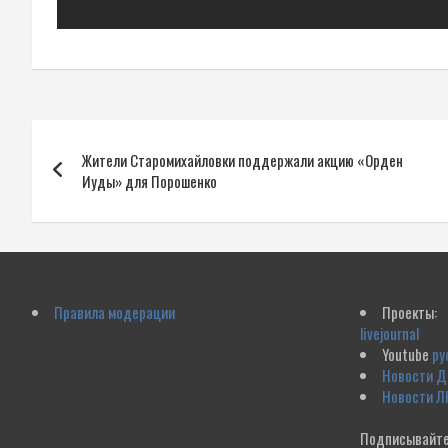
Навигация
Жители Старомихайловки поддержали акцию «Орден
по
Иуды» для Порошенко
записям
Правила модерации
Проекты:
livejournal
Youtube
ру
Новости 
Новости Л
Подписывайте