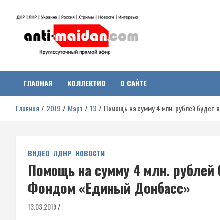
Перейти
к
содержимому
Антимайдан:
На сайте 'Антимайдан' вы найдете самые свежие новости и аналитик
о гражданской войне на Украине, включая события в Новороссии,
ДНР, ЛНР и других регионах.
ГЛАВНАЯ
КОЛЛЕКТИВ
О САЙТЕ
Гражданская война на
Главная
2019
Март
13
Помощь на сумму 4 млн. рублей буде
Украине
ВИДЕО
ЛДНР
НОВОСТИ
Помощь на сумму 4 млн. рубле
Фондом «Единый Донбасс»
13.03.2019