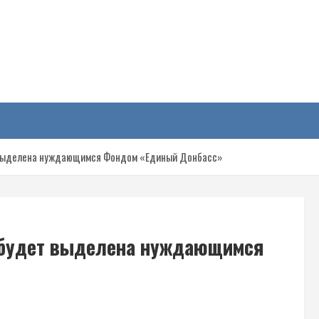
у
т выделена нуждающимся Фондом «Единый Донбасс»
й будет выделена нуждающимся