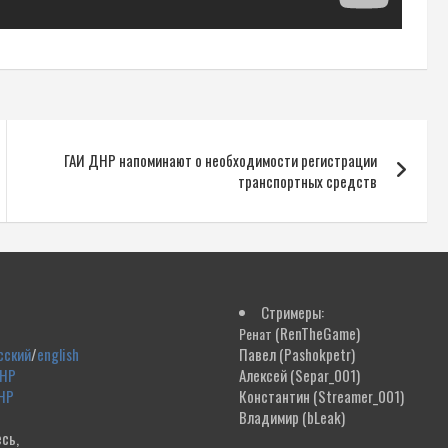
ГАИ ДНР напоминают о необходимости регистрации
транспортных средств
Стримеры:
(RenTheGame)
Ренат
сский
/
english
Павел
(Pashokpetr)
ДНР
Алексей
(Separ_001)
НР
Константин
(Streamer_001)
Владимир
(bLeak)
сь,