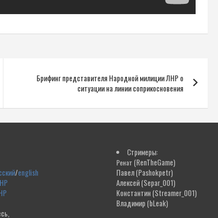
Брифинг представителя Народной милиции ЛНР о
ситуации на линии соприкосновения
Стримеры:
(RenTheGame)
Ренат
сский
/
english
Павел
(Pashokpetr)
ДНР
Алексей
(Separ_001)
НР
Константин
(Streamer_001)
Владимир
(bLeak)
сь,