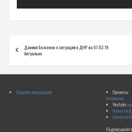
Навигация
Даниил Безсонов о ситуации в ДНР на 07.03.19.
по
Актуально
записям
Правила модерации
Проекты:
livejournal
Youtube
ру
Новости 
Новости Л
Подписывайте