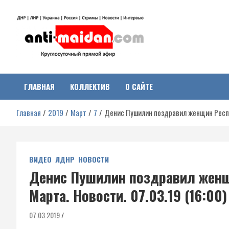
Перейти
к
содержимому
Антимайдан:
На сайте 'Антимайдан' вы найдете самые свежие новости и аналитик
о гражданской войне на Украине, включая события в Новороссии,
ДНР, ЛНР и других регионах.
ГЛАВНАЯ
КОЛЛЕКТИВ
О САЙТЕ
Гражданская война на
Главная
2019
Март
7
Денис Пушилин поздравил женщин Респуб
Украине
ВИДЕО
ЛДНР
НОВОСТИ
Денис Пушилин поздравил женщ
Марта. Новости. 07.03.19 (16:00)
07.03.2019