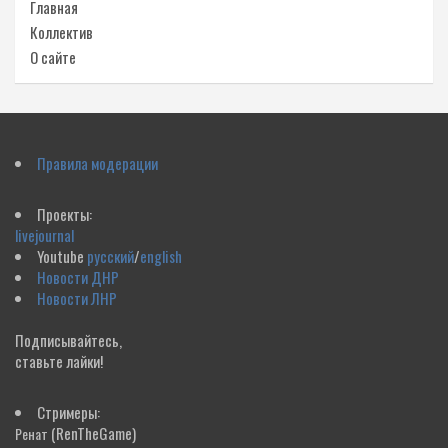
Главная
Коллектив
О сайте
Правила модерации
Проекты:
livejournal
Youtube
русский
/
english
Новости ДНР
Новости ЛНР
Подписывайтесь,
ставьте лайки!
Стримеры:
(RenTheGame)
Ренат