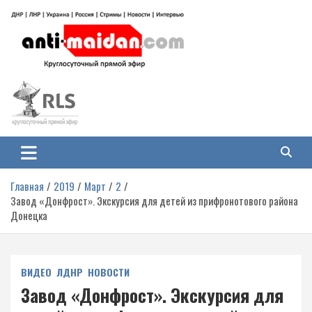
Перейти
к
содержимому
Антимайдан: Гражданская война
На сайте 'Антимайдан' вы найдете самые свежие новости и аналитику о
гражданской войне на Украине, включая события в Новороссии, ДНР,
на Украине
ЛНР и других регионах.
Главная
2019
Март
2
Завод «Донфрост». Экскурсия для детей из прифронотового района
Донецка
ВИДЕО
ЛДНР
НОВОСТИ
Завод «Донфрост». Экскурсия для