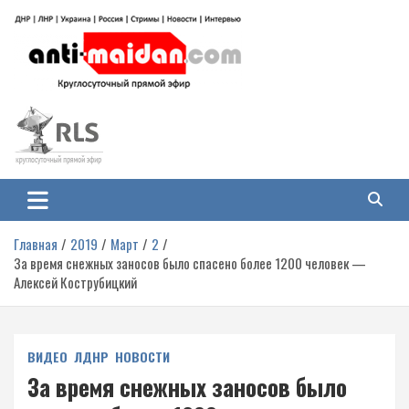
Перейти
к
содержимому
Антимайдан: Гражданская война
На сайте 'Антимайдан' вы найдете самые свежие новости и аналитику о
гражданской войне на Украине, включая события в Новороссии, ДНР,
на Украине
ЛНР и других регионах.
Главная
2019
Март
2
За время снежных заносов было спасено более 1200 человек —
Алексей Кострубицкий
ВИДЕО
ЛДНР
НОВОСТИ
За время снежных заносов было