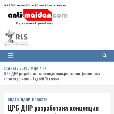
Перейти
к
содержимому
Антимайдан: Гражданская война
На сайте 'Антимайдан' вы найдете самые свежие новости и аналитику о
гражданской войне на Украине, включая события в Новороссии, ДНР,
на Украине
ЛНР и других регионах.
Главная
2019
Март
1
ЦРБ ДНР разработана концепция оцифровывания финансовых
потоков региона – Андрей Петренко
ВИДЕО
ЛДНР
НОВОСТИ
ЦРБ ДНР разработана концепция