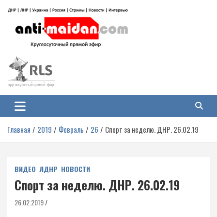
Перейти
к
содержимому
Антимайдан: Гражданская война
На сайте 'Антимайдан' вы найдете самые свежие новости и аналитику о
гражданской войне на Украине, включая события в Новороссии, ДНР,
на Украине
ЛНР и других регионах.
Главная
2019
Февраль
26
Спорт за неделю. ДНР. 26.02.19
ВИДЕО
ЛДНР
НОВОСТИ
Спорт за неделю. ДНР. 26.02.19
26.02.2019