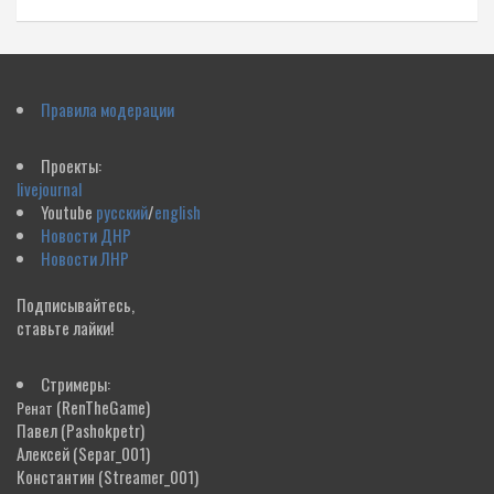
Правила модерации
Проекты:
livejournal
Youtube
русский
/
english
Новости ДНР
Новости ЛНР
Подписывайтесь,
ставьте лайки!
Стримеры:
(RenTheGame)
Ренат
Павел
(Pashokpetr)
Алексей
(Separ_001)
Константин
(Streamer_001)