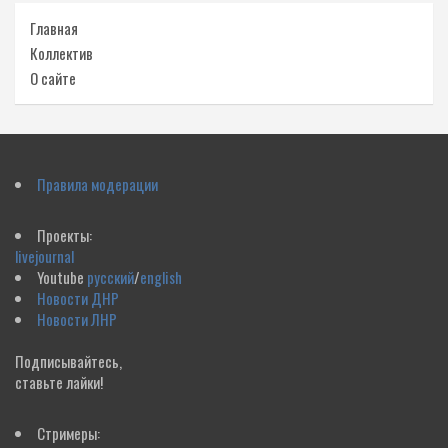
Главная
Коллектив
О сайте
Правила модерации
Проекты:
livejournal
Youtube
русский
/
english
Новости ДНР
Новости ЛНР
Подписывайтесь,
ставьте лайки!
Стримеры: