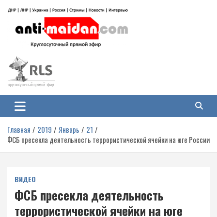
Перейти
к
содержимому
Антимайдан: Гражданская война
На сайте 'Антимайдан' вы найдете самые свежие новости и аналитику о
гражданской войне на Украине, включая события в Новороссии, ДНР,
на Украине
ЛНР и других регионах.
Главная
2019
Январь
21
ФСБ пресекла деятельность террористической ячейки на юге России
ВИДЕО
ФСБ пресекла деятельность
террористической ячейки на юге