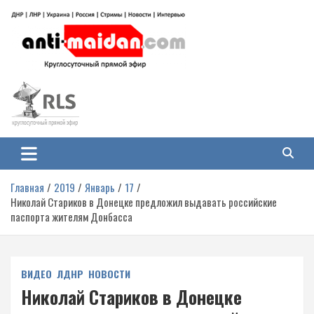
Перейти
к
содержимому
Антимайдан: Гражданская война
На сайте 'Антимайдан' вы найдете самые свежие новости и аналитику о
гражданской войне на Украине, включая события в Новороссии, ДНР,
на Украине
ЛНР и других регионах.
Главная
2019
Январь
17
Николай Стариков в Донецке предложил выдавать российские
паспорта жителям Донбасса
ВИДЕО
ЛДНР
НОВОСТИ
Николай Стариков в Донецке