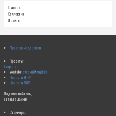
Главная
Коллектив
О сайте
Правила модерации
Проекты:
livejournal
Youtube
русский
/
english
Новости ДНР
Новости ЛНР
Подписывайтесь,
ставьте лайки!
Стримеры: