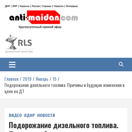
Перейти
к
содержимому
Антимайдан: Гражданская война
На сайте 'Антимайдан' вы найдете самые свежие новости и аналитику о
гражданской войне на Украине, включая события в Новороссии, ДНР,
на Украине
ЛНР и других регионах.
Главная
2019
Январь
15
Подорожание дизельного топлива. Причины и будущие изменения в
цене на ДТ
ВИДЕО
ЛДНР
НОВОСТИ
Подорожание дизельного топлива.