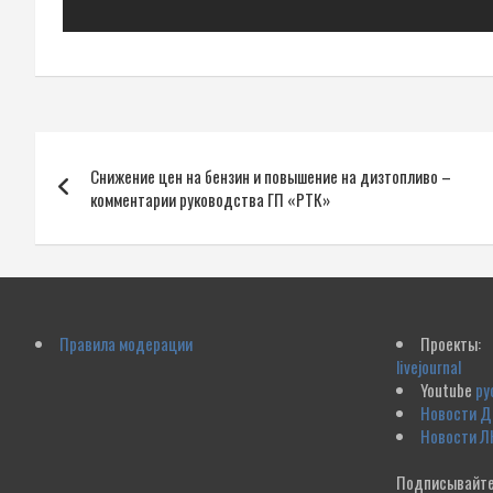
Навигация
Снижение цен на бензин и повышение на дизтопливо –
по
комментарии руководства ГП «РТК»
записям
Правила модерации
Проекты:
livejournal
Youtube
ру
Новости 
Новости Л
Подписывайте