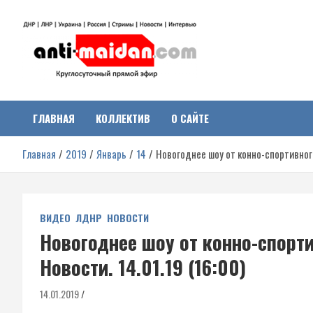
Перейти
к
содержимому
Антимайдан:
На сайте 'Антимайдан' вы найдете самые свежие новости и аналитик
о гражданской войне на Украине, включая события в Новороссии,
ДНР, ЛНР и других регионах.
ГЛАВНАЯ
КОЛЛЕКТИВ
О САЙТЕ
Гражданская война на
Главная
2019
Январь
14
Новогоднее шоу от конно-спортивного
Украине
ВИДЕО
ЛДНР
НОВОСТИ
Новогоднее шоу от конно-спорти
Новости. 14.01.19 (16:00)
14.01.2019