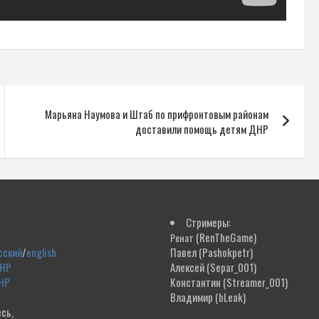
Марьяна Наумова и Штаб по прифронтовым районам
доставили помощь детям ДНР
Стримеры:
(RenTheGame)
Ренат
сский
/
english
Павел
(Pashokpetr)
ДНР
Алексей
(Separ_001)
НР
Константин
(Streamer_001)
Владимир
(bLeak)
сь,