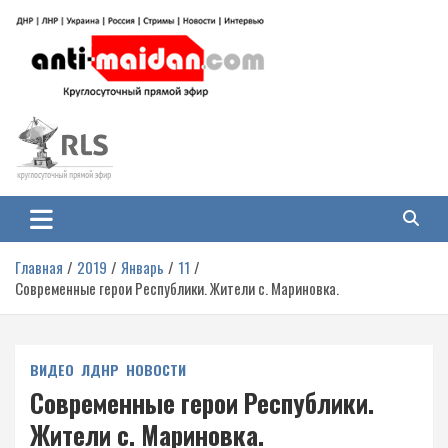
Перейти
к
содержимому
Антимайдан: Гражданская война
На сайте 'Антимайдан' вы найдете самые свежие новости и аналитику о
гражданской войне на Украине, включая события в Новороссии, ДНР,
на Украине
ЛНР и других регионах.
Главная
2019
Январь
11
Современные герои Республики. Жители с. Мариновка.
ВИДЕО
ЛДНР
НОВОСТИ
Современные герои Республики.
Жители с. Мариновка.