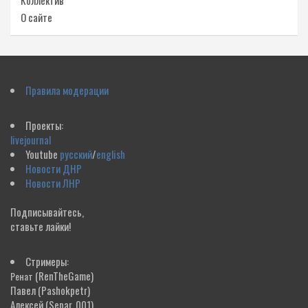
Коллектив
О сайте
Правила модерации
Проекты:
livejournal
Youtube
русский
/
english
Новости ДНР
Новости ЛНР
Подписывайтесь,
ставьте лайки!
Стримеры:
(RenTheGame)
Ренат
Павел
(Pashokpetr)
Алексей
(Separ_001)