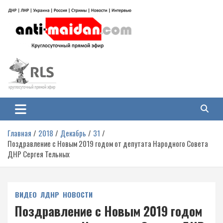
Перейти
к
содержимому
Антимайдан: Гражданская война
На сайте 'Антимайдан' вы найдете самые свежие новости и аналитику о
гражданской войне на Украине, включая события в Новороссии, ДНР,
на Украине
ЛНР и других регионах.
Главная
2018
Декабрь
31
Поздравление с Новым 2019 годом от депутата Народного Совета
ДНР Сергея Тельных
ВИДЕО
ЛДНР
НОВОСТИ
Поздравление с Новым 2019 годом