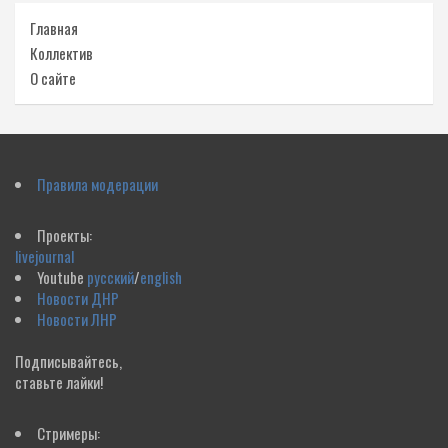
Главная
Коллектив
О сайте
Правила модерации
Проекты:
livejournal
Youtube
русский
/
english
Новости ДНР
Новости ЛНР
Подписывайтесь,
ставьте лайки!
Стримеры: