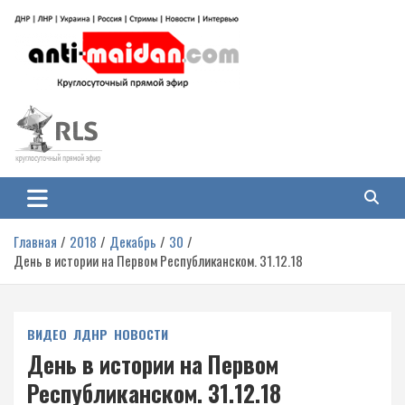
Перейти
к
содержимому
Антимайдан: Гражданская война
На сайте 'Антимайдан' вы найдете самые свежие новости и аналитику о
гражданской войне на Украине, включая события в Новороссии, ДНР,
на Украине
ЛНР и других регионах.
Главная
2018
Декабрь
30
День в истории на Первом Республиканском. 31.12.18
ВИДЕО
ЛДНР
НОВОСТИ
День в истории на Первом
Республиканском. 31.12.18