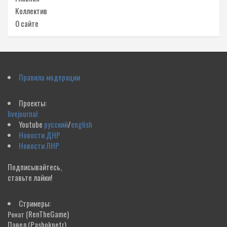
Коллектив
О сайте
Правила модерации
Проекты:
livejournal
Youtube
русский
/
english
Новости ДНР
Новости ЛНР
Подписывайтесь,
ставьте лайки!
Стримеры:
(RenTheGame)
Ренат
Павел
(Pashokpetr)