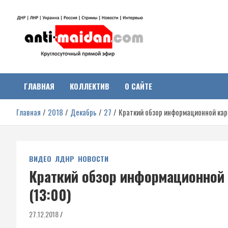
Перейти
к
содержимому
Антимайдан:
На сайте 'Антимайдан' вы найдете самые свежие новости и аналитик
о гражданской войне на Украине, включая события в Новороссии,
ДНР, ЛНР и других регионах.
ГЛАВНАЯ
КОЛЛЕКТИВ
О САЙТЕ
Гражданская война на
Главная
2018
Декабрь
27
Краткий обзор информационной карт
Украине
ВИДЕО
ЛДНР
НОВОСТИ
Краткий обзор информационной к
(13:00)
27.12.2018