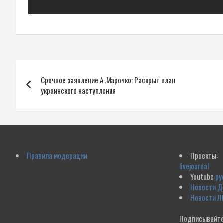
Навигация
Срочное заявление А .Марочко: Раскрыт план
по
украинского наступления
записям
Правила модерации
Проекты:
livejournal
Youtube
ру
Новости 
Новости Л
Подписывайте