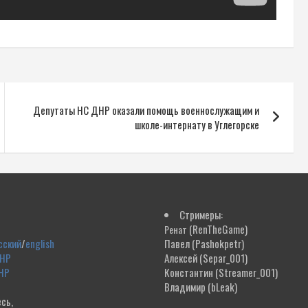
Депутаты НС ДНР оказали помощь военнослужащим и
школе-интернату в Углегорске
Стримеры:
(RenTheGame)
Ренат
сский
/
english
Павел
(Pashokpetr)
ДНР
Алексей
(Separ_001)
НР
Константин
(Streamer_001)
Владимир
(bLeak)
сь,