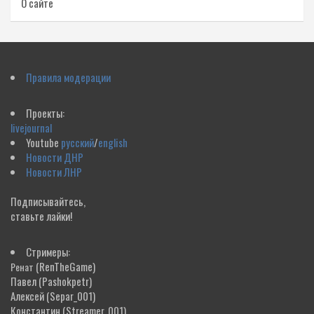
О сайте
Правила модерации
Проекты:
livejournal
Youtube
русский
/
english
Новости ДНР
Новости ЛНР
Подписывайтесь,
ставьте лайки!
Стримеры:
(RenTheGame)
Ренат
Павел
(Pashokpetr)
Алексей
(Separ_001)
Константин
(Streamer_001)