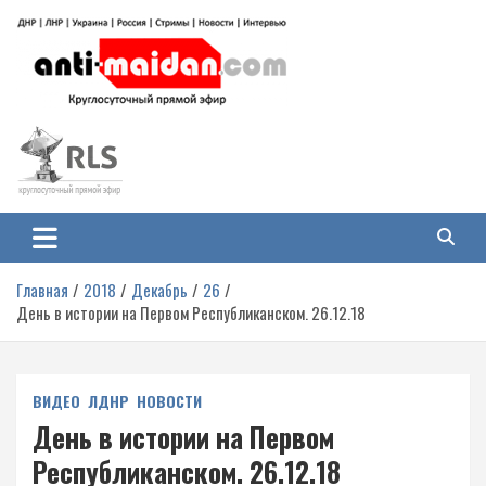
Перейти
к
содержимому
Антимайдан: Гражданская война
На сайте 'Антимайдан' вы найдете самые свежие новости и аналитику о
гражданской войне на Украине, включая события в Новороссии, ДНР,
на Украине
ЛНР и других регионах.
Главная
2018
Декабрь
26
День в истории на Первом Республиканском. 26.12.18
ВИДЕО
ЛДНР
НОВОСТИ
День в истории на Первом
Республиканском. 26.12.18