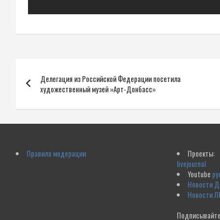
Навигация
Делегация из Российской Федерации посетила
по
художественный музей »Арт-Донбасс»
записям
Правила модерации
Проекты:
livejournal
Youtube
ру
Новости 
Новости Л
Подписывайте