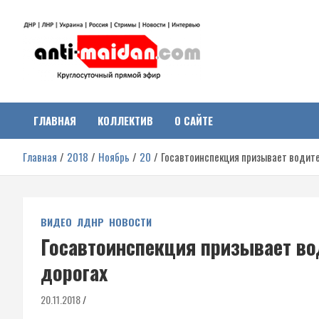
Перейти
к
содержимому
Антимайдан:
На сайте 'Антимайдан' вы найдете самые свежие новости и аналитик
о гражданской войне на Украине, включая события в Новороссии,
ДНР, ЛНР и других регионах.
ГЛАВНАЯ
КОЛЛЕКТИВ
О САЙТЕ
Гражданская война на
Главная
2018
Ноябрь
20
Госавтоинспекция призывает водите
Украине
ВИДЕО
ЛДНР
НОВОСТИ
Госавтоинспекция призывает во
дорогах
20.11.2018