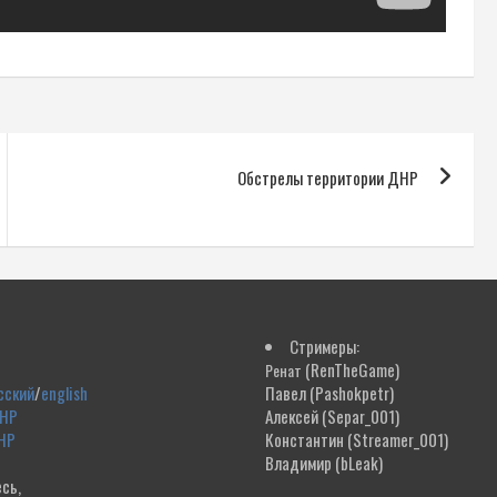
Обстрелы территории ДНР
Стримеры:
(RenTheGame)
Ренат
сский
/
english
Павел
(Pashokpetr)
ДНР
Алексей
(Separ_001)
НР
Константин
(Streamer_001)
Владимир
(bLeak)
сь,