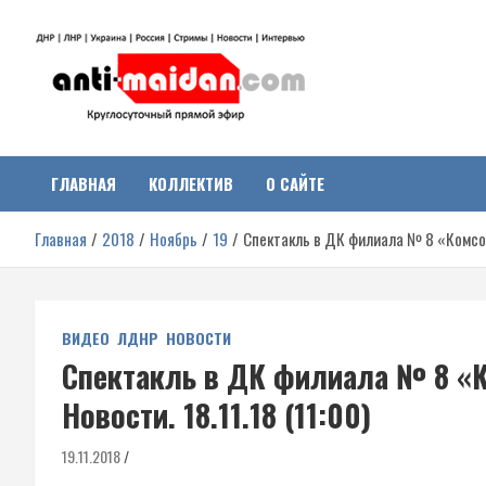
Перейти
к
содержимому
Антимайдан:
На сайте 'Антимайдан' вы найдете самые свежие новости и аналитик
о гражданской войне на Украине, включая события в Новороссии,
ДНР, ЛНР и других регионах.
ГЛАВНАЯ
КОЛЛЕКТИВ
О САЙТЕ
Гражданская война на
Главная
2018
Ноябрь
19
Спектакль в ДК филиала № 8 «Комсом
Украине
ВИДЕО
ЛДНР
НОВОСТИ
Спектакль в ДК филиала № 8 «
Новости. 18.11.18 (11:00)
19.11.2018