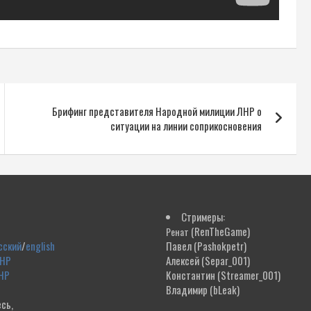
Брифинг представителя Народной милиции ЛНР о
ситуации на линии соприкосновения
Стримеры:
(RenTheGame)
Ренат
сский
/
english
Павел
(Pashokpetr)
ДНР
Алексей
(Separ_001)
НР
Константин
(Streamer_001)
Владимир
(bLeak)
сь,