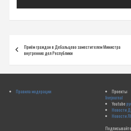
Навигация
Приём граждан в Дебальцево заместителем Министра
по
внутренних дел Республики
записям
Правила модерации
Проекты:
livejournal
Youtube
ру
Новости 
Новости Л
Подписывайте