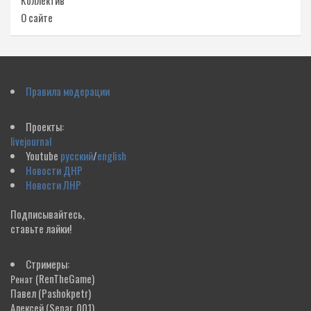
Коллектив
О сайте
Правила модерации
Проекты:
livejournal
Youtube
русский
/
english
Новости ДНР
Новости ЛНР
Подписывайтесь,
ставьте лайки!
Стримеры:
(RenTheGame)
Ренат
Павел
(Pashokpetr)
Алексей
(Separ_001)