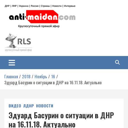
Перейти
к
содержимому
Антимайдан: Гражданская война
На сайте 'Антимайдан' вы найдете самые свежие новости и аналитику о
гражданской войне на Украине, включая события в Новороссии, ДНР,
на Украине
ЛНР и других регионах.
Главная
2018
Ноябрь
16
Эдуард Басурин о ситуации в ДНР на 16.11.18. Актуально
ВИДЕО
ЛДНР
НОВОСТИ
Эдуард Басурин о ситуации в ДНР
на 16.11.18. Актуально