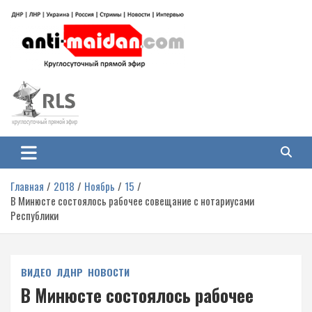
Перейти
к
содержимому
Антимайдан: Гражданская война
На сайте 'Антимайдан' вы найдете самые свежие новости и аналитику о
гражданской войне на Украине, включая события в Новороссии, ДНР,
на Украине
ЛНР и других регионах.
Главная
2018
Ноябрь
15
В Минюсте состоялось рабочее совещание с нотариусами
Республики
ВИДЕО
ЛДНР
НОВОСТИ
В Минюсте состоялось рабочее