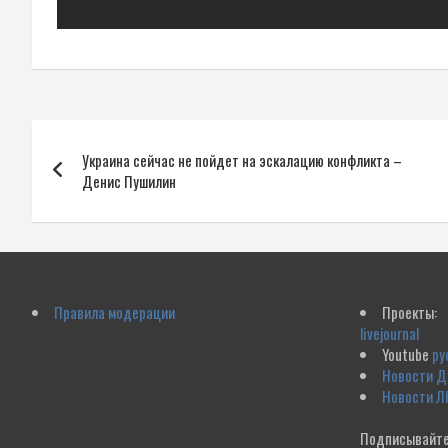
Навигация
Украина сейчас не пойдет на эскалацию конфликта –
по
Денис Пушилин
записям
Правила модерации
Проекты:
livejournal
Youtube
ру
Новости 
Новости Л
Подписывайте