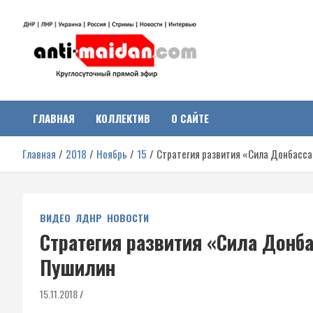
Перейти
к
содержимому
Антимайдан:
На сайте 'Антимайдан' вы найдете самые свежие новости и аналитик
о гражданской войне на Украине, включая события в Новороссии,
ДНР, ЛНР и других регионах.
ГЛАВНАЯ
КОЛЛЕКТИВ
О САЙТЕ
Гражданская война на
Главная
2018
Ноябрь
15
Стратегия развития «Сила Донбасс
Украине
ВИДЕО
ЛДНР
НОВОСТИ
Стратегия развития «Сила Донб
Пушилин
15.11.2018