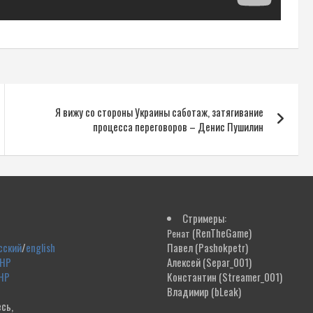
Я вижу со стороны Украины саботаж, затягивание
процесса переговоров – Денис Пушилин
Стримеры:
(RenTheGame)
Ренат
сский
/
english
Павел
(Pashokpetr)
ДНР
Алексей
(Separ_001)
НР
Константин
(Streamer_001)
Владимир
(bLeak)
сь,