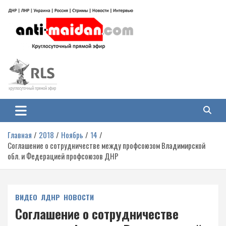
Перейти
к
содержимому
Антимайдан: Гражданская война
На сайте 'Антимайдан' вы найдете самые свежие новости и аналитику о
гражданской войне на Украине, включая события в Новороссии, ДНР,
на Украине
ЛНР и других регионах.
Главная
2018
Ноябрь
14
Соглашение о сотрудничестве между профсоюзом Владимирской
обл. и Федерацией профсоюзов ДНР
ВИДЕО
ЛДНР
НОВОСТИ
Соглашение о сотрудничестве