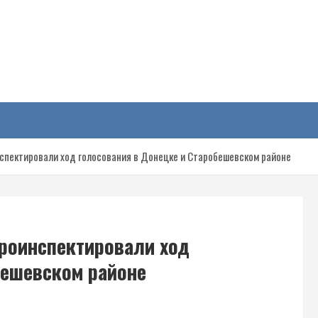
у
пектировали ход голосования в Донецке и Старобешевском районе
роинспектировали ход
бешевском районе