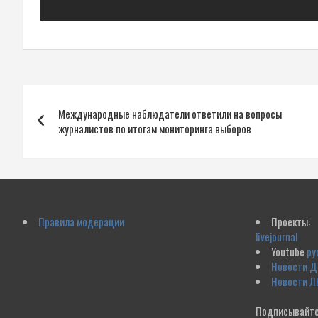
Навигация
Международные наблюдатели ответили на вопросы
по
журналистов по итогам мониторинга выборов
записям
Правила модерации
Проекты:
livejournal
Youtube
ру
Новости 
Новости Л
Подписывайте