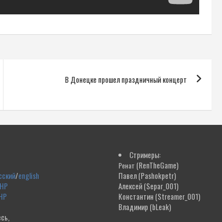
В Донецке прошел праздничный концерт
Стримеры:
(RenTheGame)
Ренат
сский
/
english
Павел
(Pashokpetr)
ДНР
Алексей
(Separ_001)
НР
Константин
(Streamer_001)
Владимир
(bLeak)
сь,