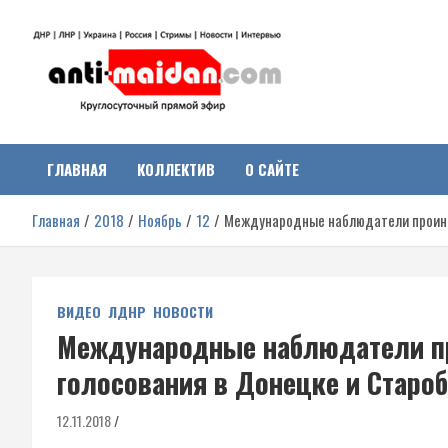
Перейти
к
содержимому
Антимайдан:
На сайте 'Антимайдан' вы найдете самые свежие новости и аналитик
о гражданской войне на Украине, включая события в Новороссии,
ДНР, ЛНР и других регионах.
ГЛАВНАЯ
КОЛЛЕКТИВ
О САЙТЕ
Гражданская война на
Главная
2018
Ноябрь
12
Международные наблюдатели проинс
Украине
ВИДЕО
ЛДНР
НОВОСТИ
Международные наблюдатели п
голосования в Донецке и Старо
12.11.2018