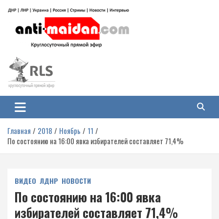
Перейти
к
содержимому
Антимайдан: Гражданская война
На сайте 'Антимайдан' вы найдете самые свежие новости и аналитику о
гражданской войне на Украине, включая события в Новороссии, ДНР,
на Украине
ЛНР и других регионах.
Главная
2018
Ноябрь
11
По состоянию на 16:00 явка избирателей составляет 71,4%
ВИДЕО
ЛДНР
НОВОСТИ
По состоянию на 16:00 явка
избирателей составляет 71,4%