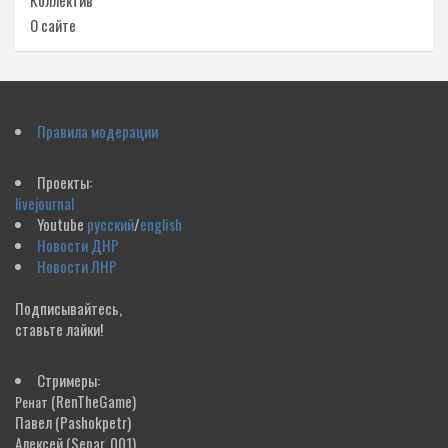
Коллектив
О сайте
Правила модерации
Проекты:
livejournal
Youtube
русский
/
english
Новости ДНР
Новости ЛНР
Подписывайтесь,
ставьте лайки!
Стримеры:
(RenTheGame)
Ренат
Павел
(Pashokpetr)
Алексей
(Separ_001)