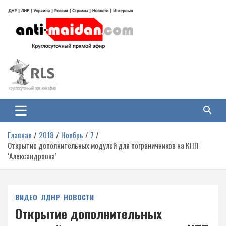
Перейти
к
содержимому
Антимайдан: Гражданская война
На сайте 'Антимайдан' вы найдете самые свежие новости и аналитику о
гражданской войне на Украине, включая события в Новороссии, ДНР,
на Украине
ЛНР и других регионах.
Главная
2018
Ноябрь
7
Открытие дополнительных модулей для пограничников на КПП
‘Александровка’
ВИДЕО
ЛДНР
НОВОСТИ
Открытие дополнительных